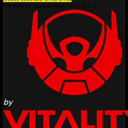
⚡ PLAYOFFS - GRAND FINAL: ONIC VS BTR