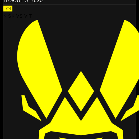
10 AOÛT À 10:30
LOL
⚡ SK VS VIT