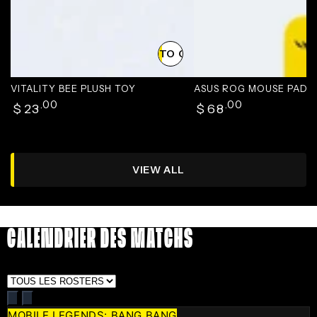
ADD TO CART
VITALITY BEE PLUSH TOY
ASUS ROG MOUSE PAD
Regular
Regular
.00
.00
$
23
$
68
price
price
VIEW ALL
CALENDRIER DES MATCHS
MOBILE LEGENDS: BANG BANG