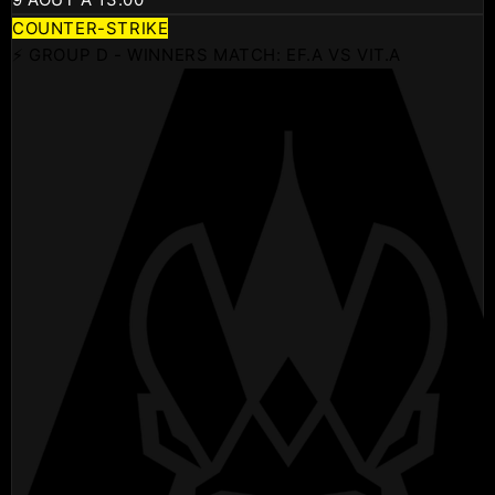
COUNTER-STRIKE
⚡ GROUP D - WINNERS MATCH: EF.A VS VIT.A